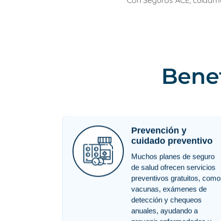
Con Seguros ACE, cuidamos
Benef